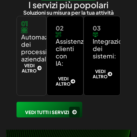
I servizi più popolari
Soluzioni su misura per la tua attività
01
02
03
Automazione
Assistenza
Integrazione
dei
clienti
dei
processi
con
sistemi:
aziendali:
IA:
VEDI
ALTRO
VEDI
ALTRO
VEDI
ALTRO
VEDI TUTTI I SERVIZI