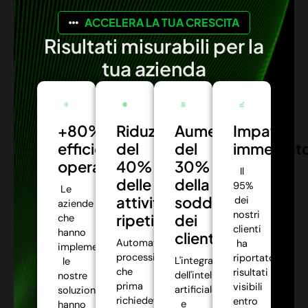
ACCELERA LA TUA CRESCITA
Risultati misurabili per la
tua azienda
+80%
Riduzione
Aumento
Impatto
efficienza
del
del
immediat
operativa:
40%
30%
Il
delle
della
95%
Le
attività
soddisfazione
dei
aziende
nostri
ripetitive:
dei
che
clienti
hanno
clienti:
Automatizziamo
ha
implementato
processi
riportato
L'integrazione
le
che
risultati
dell'intelligenza
nostre
prima
visibili
artificiale
soluzioni
richiedevano
entro
e
hanno