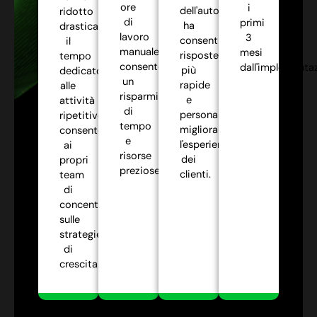
ore
i
dell'automazione
ridotto
di
primi
ha
drasticamente
lavoro
3
consentito
il
manuale,
mesi
risposte
tempo
consentendo
dall'implementa
più
dedicato
un
rapide
alle
risparmio
e
attività
di
personalizzate,
ripetitive,
tempo
migliorando
consentendo
e
l'esperienza
ai
risorse
dei
propri
preziose.
clienti.
team
di
concentrarsi
sulle
strategie
di
crescita.