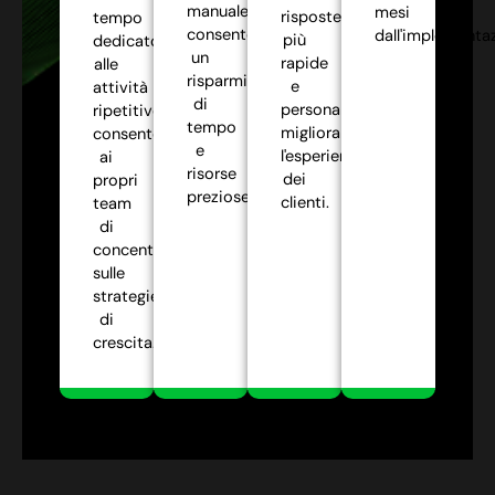
manuale,
mesi
risposte
tempo
consentendo
dall'implementa
più
dedicato
un
rapide
alle
risparmio
e
attività
di
personalizzate,
ripetitive,
tempo
migliorando
consentendo
e
l'esperienza
ai
risorse
dei
propri
preziose.
clienti.
team
di
concentrarsi
sulle
strategie
di
crescita.