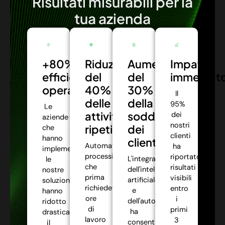
Risultati misurabili per la
tua azienda
+80%
Riduzione
Aumento
Impatto
efficienza
del
del
immediat
operativa:
40%
30%
Il
delle
della
95%
Le
attività
soddisfazione
dei
aziende
nostri
ripetitive:
dei
che
clienti
hanno
clienti:
Automatizziamo
ha
implementato
processi
riportato
L'integrazione
le
che
risultati
dell'intelligenza
nostre
prima
visibili
artificiale
soluzioni
richiedevano
entro
e
hanno
ore
i
dell'automazione
ridotto
di
primi
ha
drasticamente
lavoro
3
consentito
il