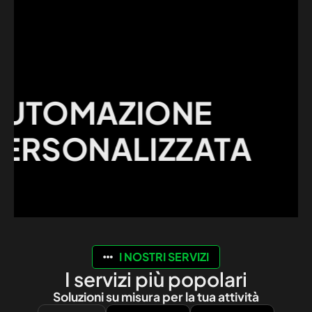
MI
TOMAZIONE
ES
RSONALIZZATA
DE
CL
I NOSTRI SERVIZI
I servizi più popolari
Soluzioni su misura per la tua attività