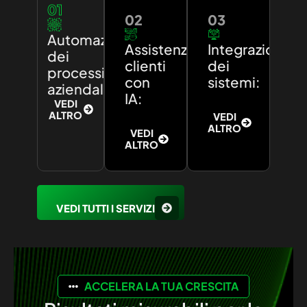
01
02
03
Automazione
Assistenza
Integrazione
dei
clienti
dei
processi
con
sistemi:
aziendali:
IA:
VEDI
ALTRO
VEDI
ALTRO
VEDI
ALTRO
VEDI TUTTI I SERVIZI
ACCELERA LA TUA CRESCITA