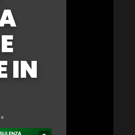
ZA
 E
 IN
 e
SULENZA