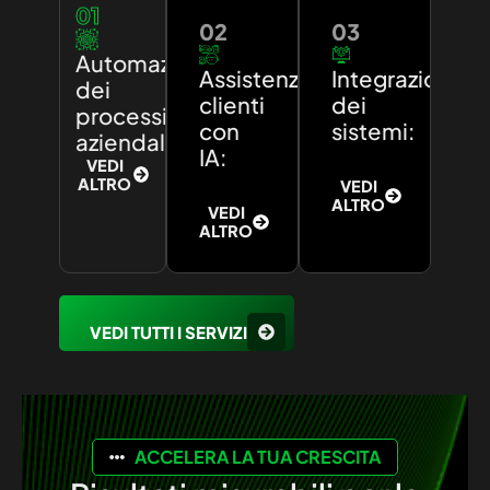
01
02
03
Automazione
Assistenza
Integrazione
dei
clienti
dei
processi
con
sistemi:
aziendali:
IA:
VEDI
ALTRO
VEDI
ALTRO
VEDI
ALTRO
VEDI TUTTI I SERVIZI
ACCELERA LA TUA CRESCITA