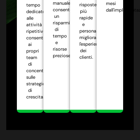
manuale,
mesi
risposte
tempo
consentendo
dall'implementa
più
dedicato
un
rapide
alle
risparmio
e
attività
di
personalizzate,
ripetitive,
tempo
migliorando
consentendo
e
l'esperienza
ai
risorse
dei
propri
preziose.
clienti.
team
di
concentrarsi
sulle
strategie
di
crescita.