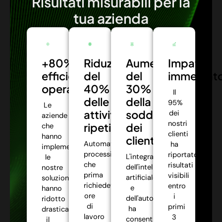
Risultati misurabili per la
tua azienda
+80%
Riduzione
Aumento
Impatto
efficienza
del
del
immediat
operativa:
40%
30%
Il
delle
della
95%
Le
attività
soddisfazione
dei
aziende
nostri
ripetitive:
dei
che
clienti
hanno
clienti:
Automatizziamo
ha
implementato
processi
riportato
L'integrazione
le
che
risultati
dell'intelligenza
nostre
prima
visibili
artificiale
soluzioni
richiedevano
entro
e
hanno
ore
i
dell'automazione
ridotto
di
primi
ha
drasticamente
lavoro
3
consentito
il