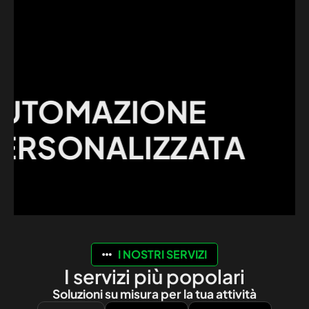
MI
TOMAZIONE
ES
RSONALIZZATA
DE
CL
I NOSTRI SERVIZI
I servizi più popolari
Soluzioni su misura per la tua attività