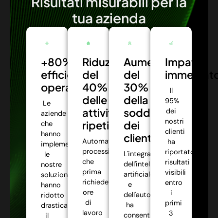
Risultati misurabili per la
tua azienda
+80%
Riduzione
Aumento
Impatto
efficienza
del
del
immediat
operativa:
40%
30%
Il
delle
della
95%
Le
attività
soddisfazione
dei
aziende
nostri
ripetitive:
dei
che
clienti
hanno
clienti:
Automatizziamo
ha
implementato
processi
riportato
L'integrazione
le
che
risultati
dell'intelligenza
nostre
prima
visibili
artificiale
soluzioni
richiedevano
entro
e
hanno
ore
i
dell'automazione
ridotto
di
primi
ha
drasticamente
lavoro
3
consentito
il