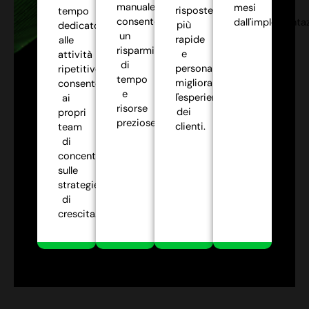
manuale,
mesi
risposte
tempo
consentendo
dall'implementa
più
dedicato
un
rapide
alle
risparmio
e
attività
di
personalizzate,
ripetitive,
tempo
migliorando
consentendo
e
l'esperienza
ai
risorse
dei
propri
preziose.
clienti.
team
di
concentrarsi
sulle
strategie
di
crescita.