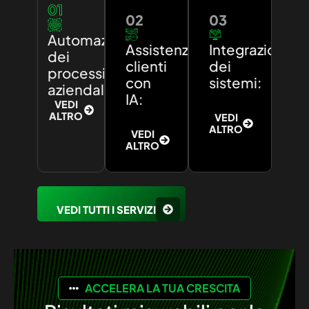
01
02
03
Automazione
Assistenza
Integrazione
dei
clienti
dei
processi
con
sistemi:
aziendali:
IA:
VEDI
ALTRO
VEDI
ALTRO
VEDI
ALTRO
VEDI TUTTI I SERVIZI
ACCELERA LA TUA CRESCITA