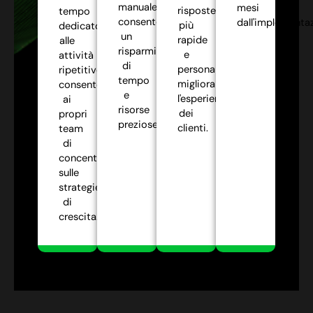
manuale,
mesi
risposte
tempo
consentendo
dall'implementa
più
dedicato
un
rapide
alle
risparmio
e
attività
di
personalizzate,
ripetitive,
tempo
migliorando
consentendo
e
l'esperienza
ai
risorse
dei
propri
preziose.
clienti.
team
di
concentrarsi
sulle
strategie
di
crescita.