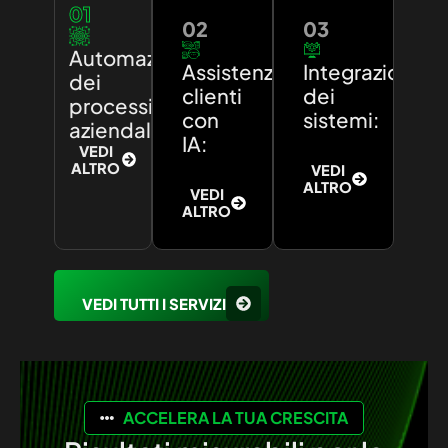
01
02
03
Automazione
Assistenza
Integrazione
dei
clienti
dei
processi
con
sistemi:
aziendali:
IA:
VEDI
ALTRO
VEDI
ALTRO
VEDI
ALTRO
VEDI TUTTI I SERVIZI
ACCELERA LA TUA CRESCITA