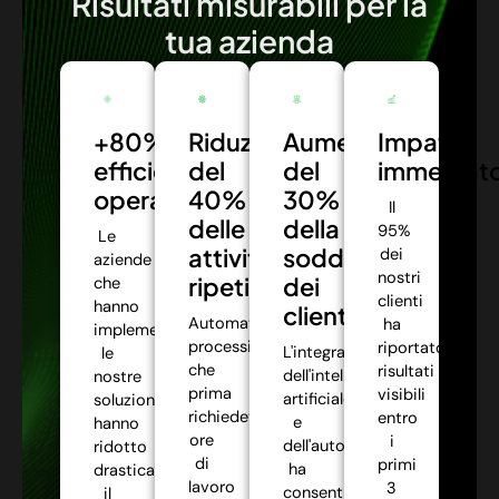
Risultati misurabili per la
tua azienda
+80%
Riduzione
Aumento
Impatto
efficienza
del
del
immediat
operativa:
40%
30%
Il
delle
della
95%
Le
attività
soddisfazione
dei
aziende
nostri
ripetitive:
dei
che
clienti
hanno
clienti:
Automatizziamo
ha
implementato
processi
riportato
L'integrazione
le
che
risultati
dell'intelligenza
nostre
prima
visibili
artificiale
soluzioni
richiedevano
entro
e
hanno
ore
i
dell'automazione
ridotto
di
primi
ha
drasticamente
lavoro
3
consentito
il