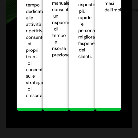
manuale,
mesi
risposte
tempo
consentendo
dall'implementa
più
dedicato
un
rapide
alle
risparmio
e
attività
di
personalizzate,
ripetitive,
tempo
migliorando
consentendo
e
l'esperienza
ai
risorse
dei
propri
preziose.
clienti.
team
di
concentrarsi
sulle
strategie
di
crescita.