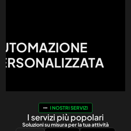
MI
TOMAZIONE
ES
RSONALIZZATA
DE
CL
I NOSTRI SERVIZI
I servizi più popolari
Soluzioni su misura per la tua attività