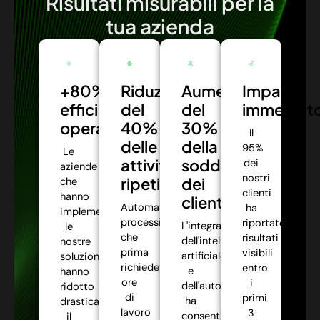
Risultati misurabili per la
tua azienda
+80%
Riduzione
Aumento
Impatto
efficienza
del
del
immediat
operativa:
40%
30%
Il
delle
della
95%
Le
attività
soddisfazione
dei
aziende
nostri
ripetitive:
dei
che
clienti
hanno
clienti:
Automatizziamo
ha
implementato
processi
riportato
L'integrazione
le
che
risultati
dell'intelligenza
nostre
prima
visibili
artificiale
soluzioni
richiedevano
entro
e
hanno
ore
i
dell'automazione
ridotto
di
primi
ha
drasticamente
lavoro
3
consentito
il