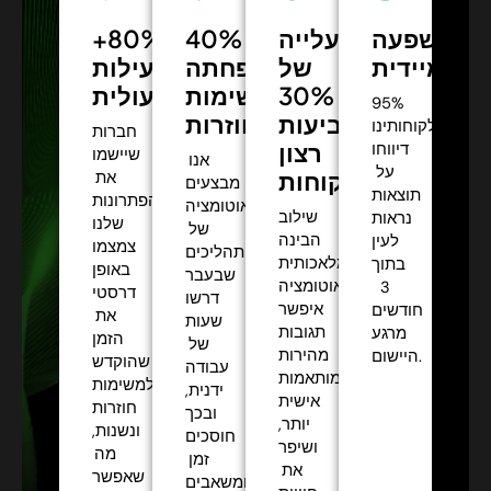
השפעה
עלייה
40%
+80%
מיידית:
של
הפחתה
יעילות
30%
תפעולית:
במשימות
95%
בשביעות
חוזרות:
מלקוחותינו
חברות
רצון
דיווחו
שיישמו
אנו
על
הלקוחות:
את
מבצעים
תוצאות
הפתרונות
אוטומציה
שילוב
נראות
שלנו
של
הבינה
לעין
צמצמו
תהליכים
המלאכותית
בתוך
באופן
שבעבר
והאוטומציה
3
דרסטי
דרשו
איפשר
חודשים
את
שעות
תגובות
מרגע
הזמן
של
מהירות
היישום.
שהוקדש
עבודה
ומותאמות
למשימות
ידנית,
אישית
חוזרות
ובכך
יותר,
ונשנות,
חוסכים
ושיפר
מה
זמן
את
שאפשר
ומשאבים