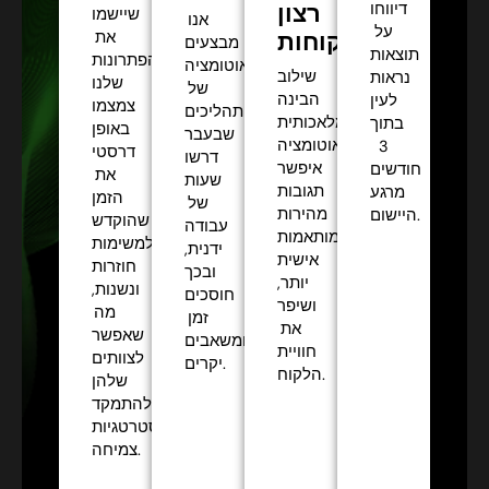
רצון
דיווחו
שיישמו
אנו
על
הלקוחות:
את
מבצעים
תוצאות
הפתרונות
אוטומציה
שילוב
נראות
שלנו
של
הבינה
לעין
צמצמו
תהליכים
המלאכותית
בתוך
באופן
שבעבר
והאוטומציה
3
דרסטי
דרשו
איפשר
חודשים
את
שעות
תגובות
מרגע
הזמן
של
מהירות
היישום.
שהוקדש
עבודה
ומותאמות
למשימות
ידנית,
אישית
חוזרות
ובכך
יותר,
ונשנות,
חוסכים
ושיפר
מה
זמן
את
שאפשר
ומשאבים
חוויית
לצוותים
יקרים.
הלקוח.
שלהן
להתמקד
באסטרטגיות
צמיחה.