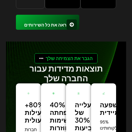
ראה את כל השירותים
הגבר את הצמיחה שלך
תוצאות מדידות עבור
החברה שלך
השפעה
עלייה
40%
+80%
מיידית:
של
הפחתה
יעילות
30%
תפעולית:
במשימות
95%
בשביעות
חוזרות:
מלקוחותינו
חברות