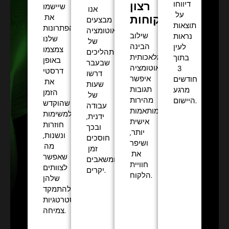
רצון
דיווחו
שיישמו
אנו
על
הלקוחות:
את
מבצעים
תוצאות
הפתרונות
אוטומציה
שילוב
נראות
שלנו
של
הבינה
לעין
צמצמו
תהליכים
המלאכותית
בתוך
באופן
שבעבר
והאוטומציה
3
דרסטי
דרשו
איפשר
חודשים
את
שעות
תגובות
מרגע
הזמן
של
מהירות
היישום.
שהוקדש
עבודה
ומותאמות
למשימות
ידנית,
אישית
חוזרות
ובכך
יותר,
ונשנות,
חוסכים
ושיפר
מה
זמן
את
שאפשר
ומשאבים
חוויית
לצוותים
יקרים.
הלקוח.
שלהן
להתמקד
באסטרטגיות
צמיחה.