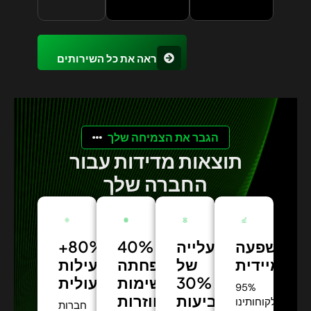
ראה את כל השירותים
הגבר את הצמיחה שלך
תוצאות מדידות עבור
החברה שלך
השפעה
עלייה
40%
+80%
מיידית:
של
הפחתה
יעילות
30%
תפעולית:
במשימות
95%
בשביעות
חוזרות:
מלקוחותינו
חברות