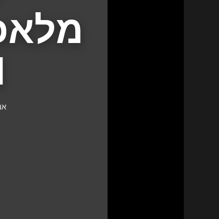
מלאכו
M
אנ