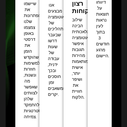
רצון
דיווחו
שיישמו
אנו
על
הלקוחות:
את
מבצעים
תוצאות
הפתרונות
אוטומציה
שילוב
נראות
שלנו
של
הבינה
לעין
צמצמו
תהליכים
המלאכותית
בתוך
באופן
שבעבר
והאוטומציה
3
דרסטי
דרשו
איפשר
חודשים
את
שעות
תגובות
מרגע
הזמן
של
מהירות
היישום.
שהוקדש
עבודה
ומותאמות
למשימות
ידנית,
אישית
חוזרות
ובכך
יותר,
ונשנות,
חוסכים
ושיפר
מה
זמן
את
שאפשר
ומשאבים
חוויית
לצוותים
יקרים.
הלקוח.
שלהן
להתמקד
באסטרטגיות
צמיחה.