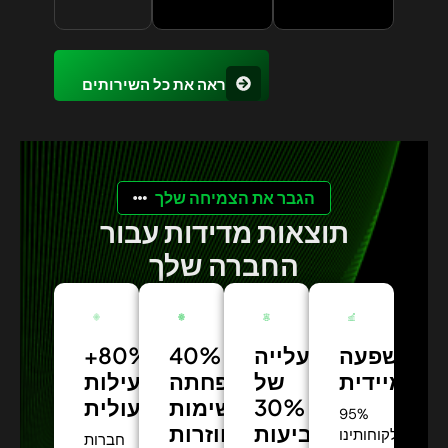
ראה את כל השירותים
הגבר את הצמיחה שלך
תוצאות מדידות עבור
החברה שלך
השפעה
עלייה
40%
+80%
מיידית:
של
הפחתה
יעילות
30%
תפעולית:
במשימות
95%
בשביעות
חוזרות:
מלקוחותינו
חברות