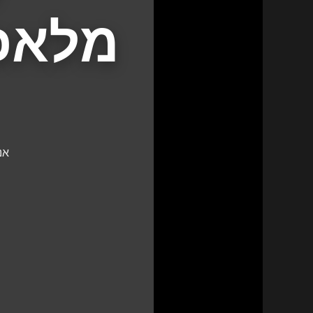
מלאכו
אנ