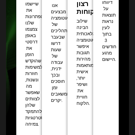
רצון
דיווחו
שיישמו
אנו
על
הלקוחות:
את
מבצעים
תוצאות
הפתרונות
אוטומציה
שילוב
נראות
שלנו
של
הבינה
לעין
צמצמו
תהליכים
המלאכותית
בתוך
באופן
שבעבר
והאוטומציה
3
דרסטי
דרשו
איפשר
חודשים
את
שעות
תגובות
מרגע
הזמן
של
מהירות
היישום.
שהוקדש
עבודה
ומותאמות
למשימות
ידנית,
אישית
חוזרות
ובכך
יותר,
ונשנות,
חוסכים
ושיפר
מה
זמן
את
שאפשר
ומשאבים
חוויית
לצוותים
יקרים.
הלקוח.
שלהן
להתמקד
באסטרטגיות
צמיחה.