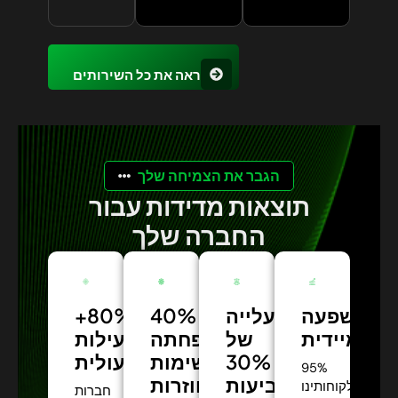
ראה את כל השירותים
הגבר את הצמיחה שלך
תוצאות מדידות עבור
החברה שלך
השפעה
עלייה
40%
+80%
מיידית:
של
הפחתה
יעילות
30%
תפעולית:
במשימות
95%
בשביעות
חוזרות:
מלקוחותינו
חברות