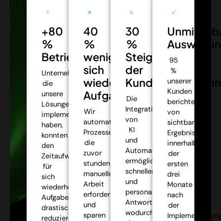
+80
40
30
Unmittelb
%
%
%
Auswirkun
Betriebseffizienz:
weniger
Steigerung
95
sich
der
%
Unternehmen,
wiederholende
Kundenzufriedenh
unserer
die
Kunden
Aufgaben:
unsere
Die
berichteten
Lösungen
Integration
Wir
von
implementiert
von
automatisieren
sichtbaren
haben,
KI
Prozesse,
Ergebnissen
konnten
und
die
innerhalb
den
Automatisierung
zuvor
der
Zeitaufwand
ermöglichte
stundenlange
ersten
für
schnellere
manuelle
drei
sich
und
Arbeit
Monate
wiederholende
personalisiertere
erforderten,
nach
Aufgaben
Antworten,
und
der
drastisch
wodurch
sparen
Implementierung
reduzieren,