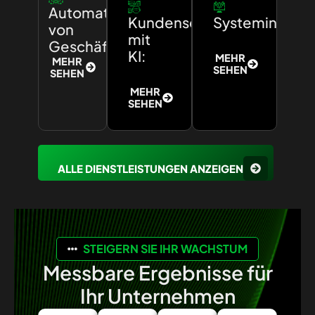
Automatisierung
Kundenservice
Systemintegra
von
mit
Geschäftsprozessen:
KI:
MEHR
MEHR
SEHEN
SEHEN
MEHR
SEHEN
ALLE DIENSTLEISTUNGEN ANZEIGEN
STEIGERN SIE IHR WACHSTUM
Messbare Ergebnisse für
Ihr Unternehmen