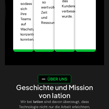
das
so
sodass
Kundenerlebnis
wertvolle
sich
verbessert
Zeit
ihre
wurde.
und
Teams
Ressourcen.
auf
Wachstumsstrategien
konzentrieren
konnten.
ÜBER UNS
Geschichte und Mission
von Iation
Wir bei
Iation
sind davon überzeugt, dass
Technologie nicht nur die Arbeit erleichtern,