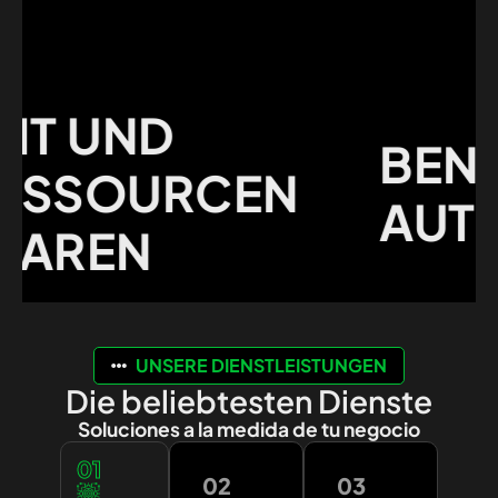
 UND
BENUTZ
SOURCEN
AUTOMA
REN
UNSERE DIENSTLEISTUNGEN
Die beliebtesten Dienste
Soluciones a la medida de tu negocio
01
02
03