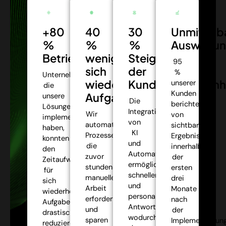
+80
40
30
Unmittelb
%
%
%
Auswirkun
Betriebseffizienz:
weniger
Steigerung
95
sich
der
%
Unternehmen,
wiederholende
Kundenzufriedenh
unserer
die
Kunden
Aufgaben:
unsere
Die
berichteten
Lösungen
Integration
Wir
von
implementiert
von
automatisieren
sichtbaren
haben,
KI
Prozesse,
Ergebnissen
konnten
und
die
innerhalb
den
Automatisierung
zuvor
der
Zeitaufwand
ermöglichte
stundenlange
ersten
für
schnellere
manuelle
drei
sich
und
Arbeit
Monate
wiederholende
personalisiertere
erforderten,
nach
Aufgaben
Antworten,
und
der
drastisch
wodurch
sparen
Implementierung
reduzieren,