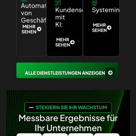
Automatisierung
Kundenservice
Systemintegra
von
mit
Geschäftsprozessen:
KI:
MEHR
MEHR
SEHEN
SEHEN
MEHR
SEHEN
ALLE DIENSTLEISTUNGEN ANZEIGEN
STEIGERN SIE IHR WACHSTUM
Messbare Ergebnisse für
Ihr Unternehmen