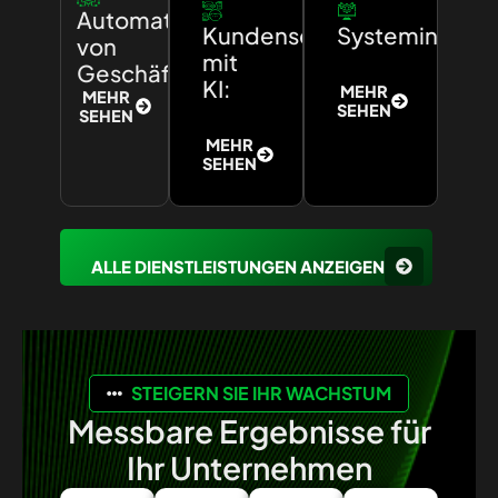
Automatisierung
Kundenservice
Systemintegra
von
mit
Geschäftsprozessen:
KI:
MEHR
MEHR
SEHEN
SEHEN
MEHR
SEHEN
ALLE DIENSTLEISTUNGEN ANZEIGEN
STEIGERN SIE IHR WACHSTUM
Messbare Ergebnisse für
Ihr Unternehmen