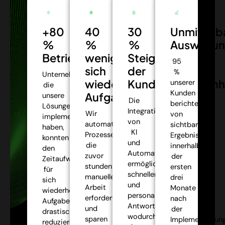
+80
40
30
Unmittelb
%
%
%
Auswirkun
Betriebseffizienz:
weniger
Steigerung
95
sich
der
%
Unternehmen,
wiederholende
Kundenzufriedenh
unserer
die
Kunden
Aufgaben:
unsere
Die
berichteten
Lösungen
Integration
Wir
von
implementiert
von
automatisieren
sichtbaren
haben,
KI
Prozesse,
Ergebnissen
konnten
und
die
innerhalb
den
Automatisierung
zuvor
der
Zeitaufwand
ermöglichte
stundenlange
ersten
für
schnellere
manuelle
drei
sich
und
Arbeit
Monate
wiederholende
personalisiertere
erforderten,
nach
Aufgaben
Antworten,
und
der
drastisch
wodurch
sparen
Implementierung
reduzieren,