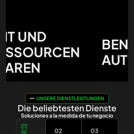
 UND
BENUTZ
SOURCEN
AUTOMA
REN
UNSERE DIENSTLEISTUNGEN
Die beliebtesten Dienste
Soluciones a la medida de tu negocio
01
02
03