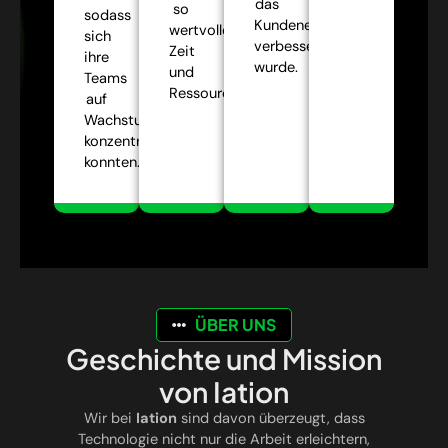
das
so
sodass
Kundenerlebnis
wertvolle
sich
verbessert
Zeit
ihre
wurde.
und
Teams
Ressourcen.
auf
Wachstumsstrategien
konzentrieren
konnten.
ÜBER UNS
Geschichte und Mission
von Iation
Wir bei
Iation
sind davon überzeugt, dass
Technologie nicht nur die Arbeit erleichtern,