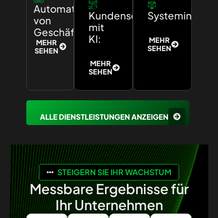
Automatisierung
Kundenservice
Systemintegra
von
mit
Geschäftsprozessen:
KI:
MEHR
MEHR
SEHEN
SEHEN
MEHR
SEHEN
ALLE DIENSTLEISTUNGEN ANZEIGEN
STEIGERN SIE IHR WACHSTUM
Messbare Ergebnisse für
Ihr Unternehmen