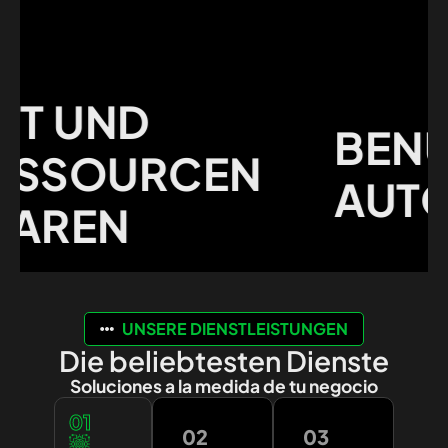
 UND
BENUTZ
SOURCEN
AUTOMA
REN
UNSERE DIENSTLEISTUNGEN
Die beliebtesten Dienste
Soluciones a la medida de tu negocio
01
02
03