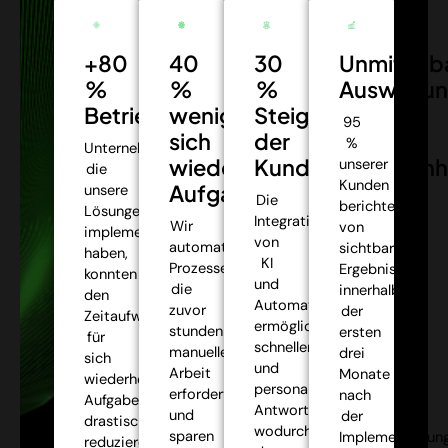
+80
40
30
Unmittelb
%
%
%
Auswirkun
Betriebseffizienz:
weniger
Steigerung
95
sich
der
%
Unternehmen,
wiederholende
Kundenzufriedenh
unserer
die
Kunden
Aufgaben:
unsere
Die
berichteten
Lösungen
Integration
Wir
von
implementiert
von
automatisieren
sichtbaren
haben,
KI
Prozesse,
Ergebnissen
konnten
und
die
innerhalb
den
Automatisierung
zuvor
der
Zeitaufwand
ermöglichte
stundenlange
ersten
für
schnellere
manuelle
drei
sich
und
Arbeit
Monate
wiederholende
personalisiertere
erforderten,
nach
Aufgaben
Antworten,
und
der
drastisch
wodurch
sparen
Implementierung
reduzieren,