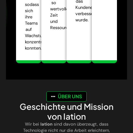
das
so
sodass
Kundenerlebnis
wertvolle
sich
verbessert
Zeit
ihre
wurde.
und
Teams
Ressourcen.
auf
Wachstumsstrategien
konzentrieren
konnten.
ÜBER UNS
Geschichte und Mission
von Iation
Wir bei
Iation
sind davon überzeugt, dass
Technologie nicht nur die Arbeit erleichtern,