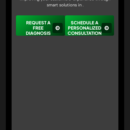
smart solutions in .
REQUEST A
SCHEDULE A
FREE
PERSONALIZED
DIAGNOSIS
CONSULTATION