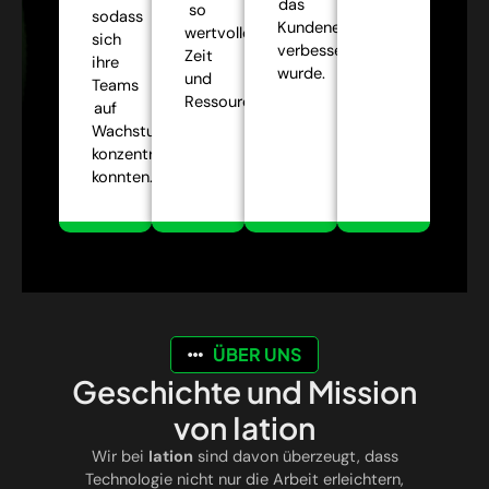
das
so
sodass
Kundenerlebnis
wertvolle
sich
verbessert
Zeit
ihre
wurde.
und
Teams
Ressourcen.
auf
Wachstumsstrategien
konzentrieren
konnten.
ÜBER UNS
Geschichte und Mission
von Iation
Wir bei
Iation
sind davon überzeugt, dass
Technologie nicht nur die Arbeit erleichtern,