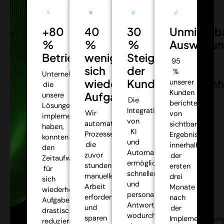
+80
40
30
Unmittelb
%
%
%
Auswirkun
Betriebseffizienz:
weniger
Steigerung
95
sich
der
%
Unternehmen,
wiederholende
Kundenzufriedenh
unserer
die
Kunden
Aufgaben:
unsere
Die
berichteten
Lösungen
Integration
Wir
von
implementiert
von
automatisieren
sichtbaren
haben,
KI
Prozesse,
Ergebnissen
konnten
und
die
innerhalb
den
Automatisierung
zuvor
der
Zeitaufwand
ermöglichte
stundenlange
ersten
für
schnellere
manuelle
drei
sich
und
Arbeit
Monate
wiederholende
personalisiertere
erforderten,
nach
Aufgaben
Antworten,
und
der
drastisch
wodurch
sparen
Implementierung
reduzieren,