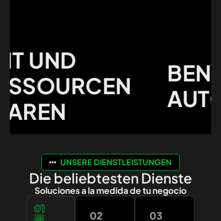
 UND
BENUTZ
SOURCEN
AUTOMA
REN
UNSERE DIENSTLEISTUNGEN
Die beliebtesten Dienste
Soluciones a la medida de tu negocio
01
02
03