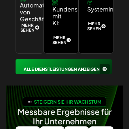
Automatisierung
Kundenservice
Systemintegra
von
mit
Geschäftsprozessen:
KI:
MEHR
MEHR
SEHEN
SEHEN
MEHR
SEHEN
ALLE DIENSTLEISTUNGEN ANZEIGEN
STEIGERN SIE IHR WACHSTUM
Messbare Ergebnisse für
Ihr Unternehmen