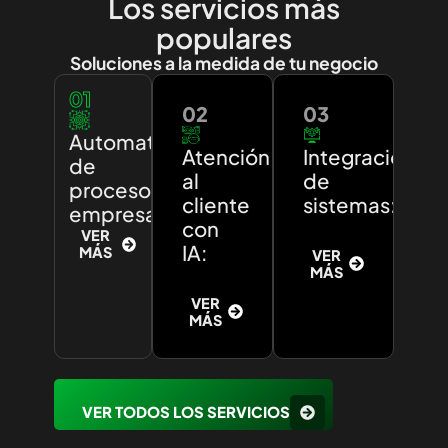
Los servicios más
populares
Soluciones a la medida de tu negocio
01
02
03
Automatización
Atención
Integración
de
al
de
procesos
cliente
sistemas:
empresariales:
con
VER
IA:
MÁS
VER
MÁS
VER
MÁS
VER TODOS LOS SERVICIOS