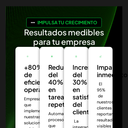
IMPULSA TU CRECIMIENTO
Resultados medibles
para tu empresa
+80%
Reducción
Incremento
Impacto
de
del
del
inmediato
eficiencia
40%
30%
El
operativa:
en
en
95%
tareas
satisfacción
de
Empresas
nuestros
repetitivas:
del
que
clientes
cliente:
implementaron
Automatizamos
reportaron
nuestras
procesos
resultados
La
soluciones
que
visibles
integración