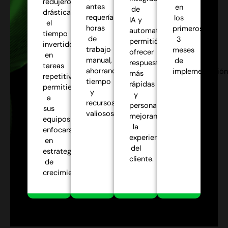
redujeron
antes
en
de
drásticamente
requerían
los
IA y
el
horas
primeros
automatización
tiempo
de
3
permitió
invertido
trabajo
meses
ofrecer
en
manual,
de
respuestas
tareas
ahorrando
implementación
más
repetitivas,
tiempo
rápidas
permitiendo
y
y
a
recursos
personalizadas,
sus
valiosos.
mejorando
equipos
la
enfocarse
experiencia
en
del
estrategias
cliente.
de
crecimiento.