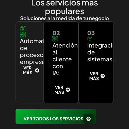
Los servicios más
populares
Soluciones a la medida de tu negocio
01
02
03
Automatización
Atención
Integración
de
al
de
procesos
cliente
sistemas:
empresariales:
con
VER
IA:
MÁS
VER
MÁS
VER
MÁS
VER TODOS LOS SERVICIOS