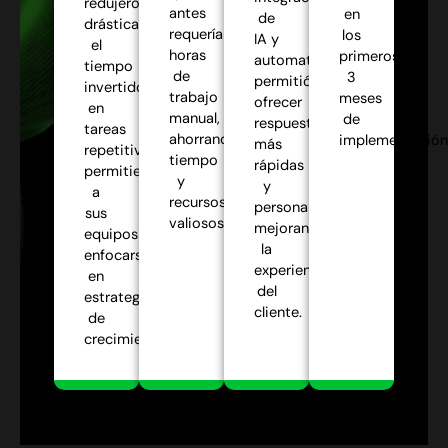
redujeron
antes
en
de
drásticamente
requerían
los
IA y
el
horas
primeros
automatización
tiempo
de
3
permitió
invertido
trabajo
meses
ofrecer
en
manual,
de
respuestas
tareas
ahorrando
implementación
más
repetitivas,
tiempo
rápidas
permitiendo
y
y
a
recursos
personalizadas,
sus
valiosos.
mejorando
equipos
la
enfocarse
experiencia
en
del
estrategias
cliente.
de
crecimiento.