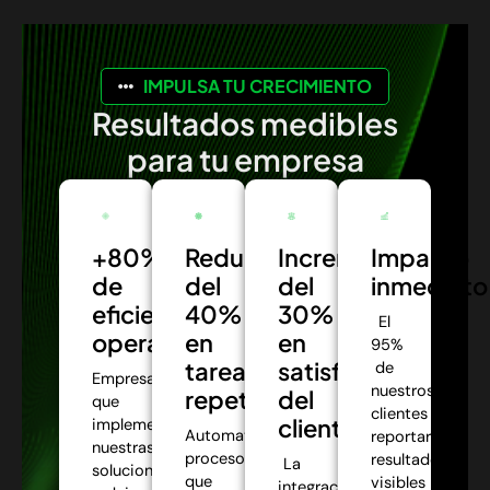
IMPULSA TU CRECIMIENTO
Resultados medibles
para tu empresa
+80%
Reducción
Incremento
Impacto
de
del
del
inmediato
eficiencia
40%
30%
El
operativa:
en
en
95%
tareas
satisfacción
de
Empresas
nuestros
repetitivas:
del
que
clientes
cliente:
implementaron
Automatizamos
reportaron
nuestras
procesos
resultados
La
soluciones
que
visibles
integración