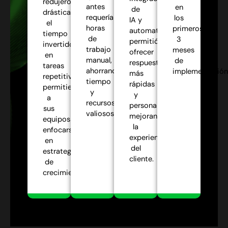
redujeron
antes
en
de
drásticamente
requerían
los
IA y
el
horas
primeros
automatización
tiempo
de
3
permitió
invertido
trabajo
meses
ofrecer
en
manual,
de
respuestas
tareas
ahorrando
implementación
más
repetitivas,
tiempo
rápidas
permitiendo
y
y
a
recursos
personalizadas,
sus
valiosos.
mejorando
equipos
la
enfocarse
experiencia
en
del
estrategias
cliente.
de
crecimiento.