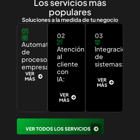
Los servicios más
populares
Soluciones a la medida de tu negocio
01
02
03
Automatización
Atención
Integración
de
al
de
procesos
cliente
sistemas:
empresariales:
con
VER
IA:
MÁS
VER
MÁS
VER
MÁS
VER TODOS LOS SERVICIOS