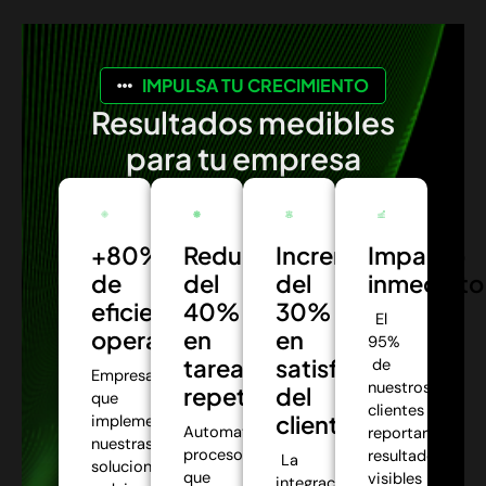
IMPULSA TU CRECIMIENTO
Resultados medibles
para tu empresa
+80%
Reducción
Incremento
Impacto
de
del
del
inmediato
eficiencia
40%
30%
El
operativa:
en
en
95%
tareas
satisfacción
de
Empresas
nuestros
repetitivas:
del
que
clientes
cliente:
implementaron
Automatizamos
reportaron
nuestras
procesos
resultados
La
soluciones
que
visibles
integración