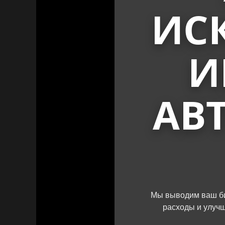
ИС
И
АВ
Мы выводим ваш би
расходы и улуч