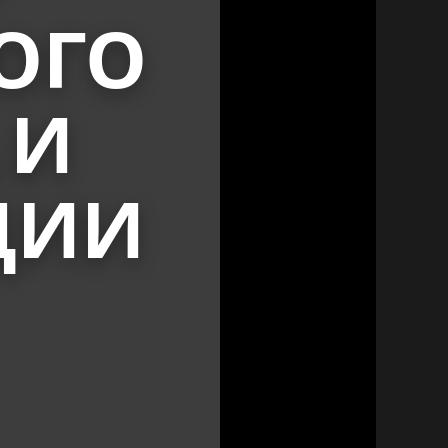
ОГО
 И
ЦИИ