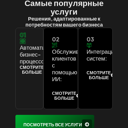
Самые популярные
услуги
Решения, адаптированные к
потребностям вашего бизнеса
01
02
03
Автоматизация
Обслуживание
Интеграция
бизнес-
клиентов
систем:
процессов:
с
СМОТРИТЕ
помощью
БОЛЬШЕ
СМОТРИТЕ
БОЛЬШЕ
ИИ:
СМОТРИТЕ
БОЛЬШЕ
ПОСМОТРЕТЬ ВСЕ УСЛУГИ