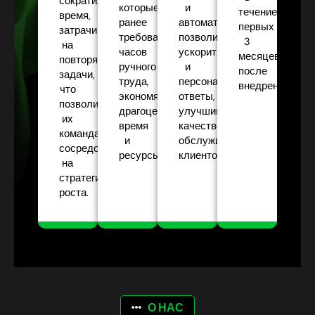
сократили
которые
и
течение
время,
ранее
автоматизации
первых
затрачиваемое
требовали
позволила
3
на
часов
ускорить
месяцев
повторяющиеся
ручного
и
после
задачи,
труда,
персонализировать
внедрения.
что
экономя
ответы,
позволило
драгоценное
улучшив
их
время
качество
командам
и
обслуживания
сосредоточиться
ресурсы.
клиентов.
на
стратегиях
роста.
О НАС