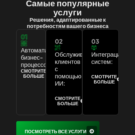
Самые популярные
услуги
Решения, адаптированные к
потребностям вашего бизнеса
01
02
03
Автоматизация
Обслуживание
Интеграция
бизнес-
клиентов
систем:
процессов:
с
СМОТРИТЕ
помощью
БОЛЬШЕ
СМОТРИТЕ
БОЛЬШЕ
ИИ:
СМОТРИТЕ
БОЛЬШЕ
ПОСМОТРЕТЬ ВСЕ УСЛУГИ