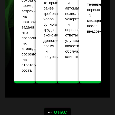
сократили
которые
и
течение
время,
ранее
автоматизации
первых
затрачиваемое
требовали
позволила
3
на
часов
ускорить
месяцев
повторяющиеся
ручного
и
после
задачи,
труда,
персонализировать
внедрения.
что
экономя
ответы,
позволило
драгоценное
улучшив
их
время
качество
командам
и
обслуживания
сосредоточиться
ресурсы.
клиентов.
на
стратегиях
роста.
О НАС