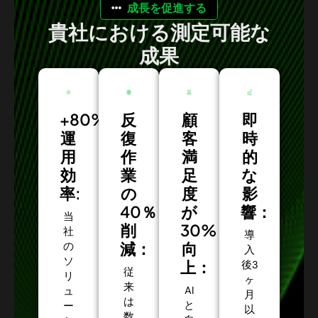
成長を促進する
貴社における測定可能な
成果
+80%
反
顧
即
運
復
客
時
用
作
満
的
効
業
足
な
率:
の
度
影
40％
が
響：
当
削
30%
社
導
減：
向
の
入
ソ
上：
後3
従
リ
ヶ
来
AI
ュ
月
は
と
ー
以
数