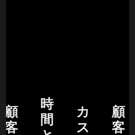
時
顧
カ
顧
間
客
ス
客
と