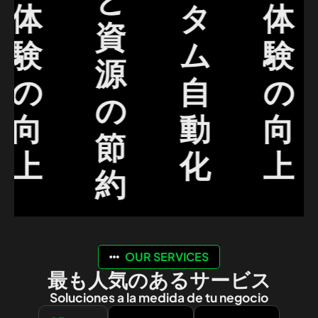
体
タ
体
資
験
ム
験
源
の
自
の
の
向
動
向
節
上
化
上
約
OUR SERVICES
最も人気のあるサービス
Soluciones a la medida de tu negocio