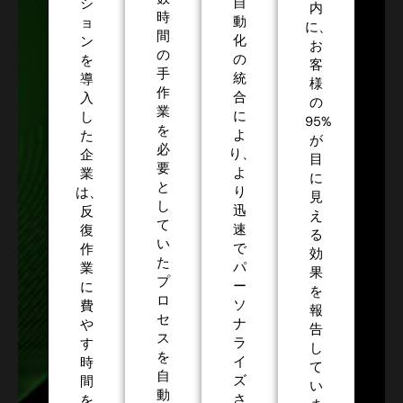
自
シ
内
時
動
ョ
に、
間
化
ン
お
の
の
を
客
手
統
導
様
作
合
入
の
業
に
し
95%
を
よ
た
が
必
り、
企
目
要
よ
業
に
と
り
は、
見
し
迅
反
え
て
速
復
る
い
で
作
効
た
パ
業
果
プ
ー
に
を
ロ
ソ
費
報
セ
ナ
や
告
ス
ラ
す
し
を
イ
時
て
自
ズ
間
い
動
さ
を