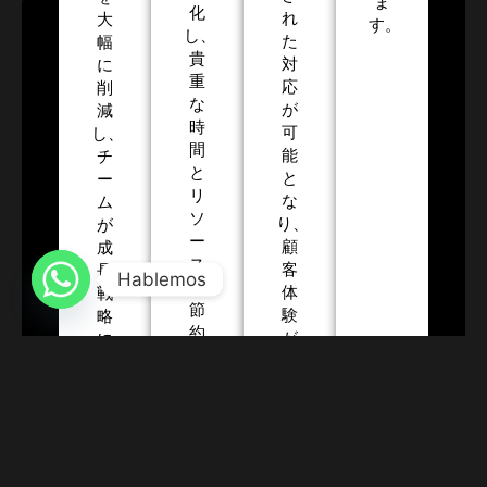
ま
化
れ
大
す。
し、
た
幅
貴
対
に
重
応
削
な
が
減
時
可
し、
間
能
チ
と
と
ー
リ
な
ム
ソ
り、
が
ー
顧
成
ス
客
長
Hablemos
を
体
戦
節
験
略
約
が
に
し
向
集
ま
上
中
す。
し
で
た。
き
る
よ