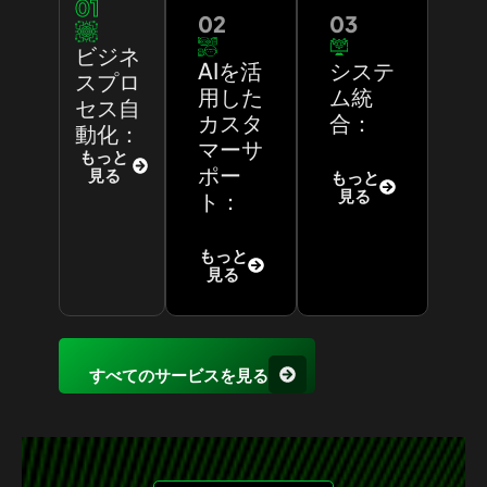
01
02
03
ビジネ
AIを活
システ
スプロ
用した
ム統
セス自
カスタ
合：
動化：
マーサ
もっと
ポー
見る
もっと
見る
ト：
もっと
見る
すべてのサービスを見る