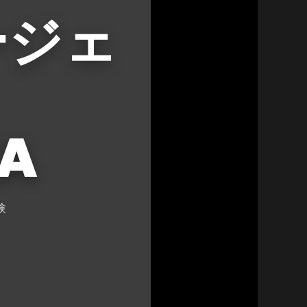
ージェ
A
験