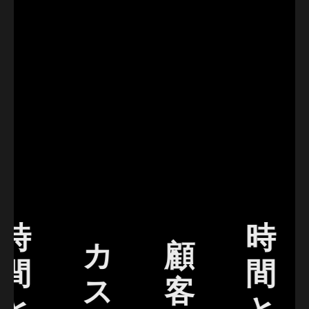
時
時
カ
顧
間
間
ス
客
と
と