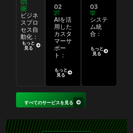
01
02
03
ビジネ
AIを活
システ
スプロ
用した
ム統
セス自
カスタ
合：
動化：
マーサ
もっと
ポー
見る
もっと
見る
ト：
もっと
見る
すべてのサービスを見る