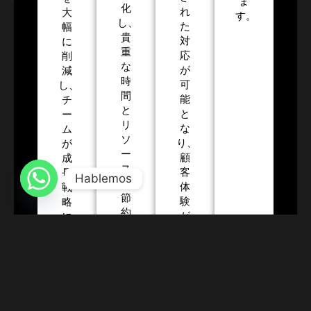
ま
化
れ
大
す。
し、
た
幅
貴
対
に
重
応
削
な
が
減
時
可
し、
間
能
チ
と
と
ー
リ
な
ム
ソ
り、
が
ー
顧
成
ス
客
長
Hablemos
を
体
戦
節
験
略
約
が
に
し
向
集
ま
上
中
す。
し
で
た。
き
る
よ