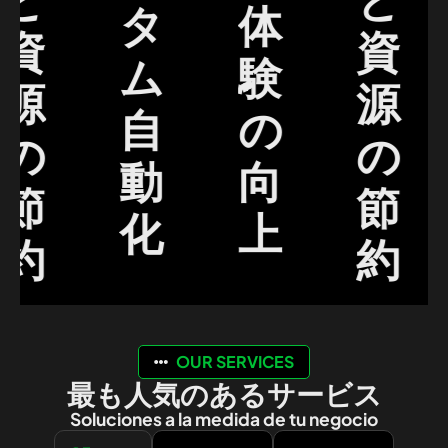
タ
体
資
資
ム
験
源
源
自
の
の
の
動
向
節
節
化
上
約
約
OUR SERVICES
最も人気のあるサービス
Soluciones a la medida de tu negocio