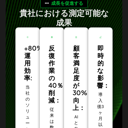
成長を促進する
貴社における測定可能な
成果
+80%
反
顧
即
運
復
客
時
用
作
満
的
効
業
足
な
率:
の
度
影
40％
が
響：
当
削
30%
社
導
減：
向
の
入
ソ
上：
後3
従
リ
ヶ
来
AI
ュ
月
は
と
ー
以
数