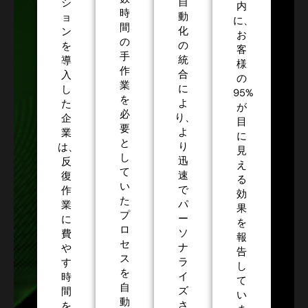
自
シ
内
時
動
ョ
に、
間
化
ン
お
の
の
を
客
手
統
導
様
作
合
入
の
業
に
し
95%
を
よ
た
が
必
り、
企
目
要
よ
業
に
と
り
は、
見
し
迅
反
え
て
速
復
る
い
で
作
効
た
パ
業
果
プ
ー
に
を
ロ
ソ
費
報
セ
ナ
や
告
ス
ラ
す
し
を
イ
時
て
自
ズ
間
い
動
さ
を