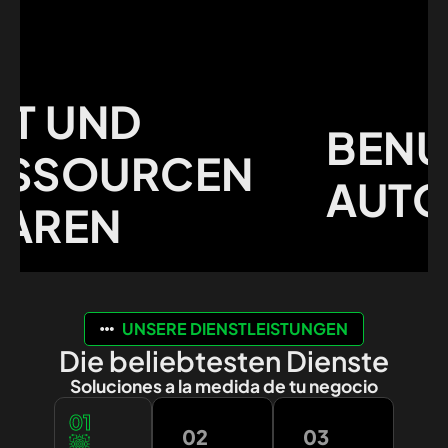
 UND
BENUTZE
SOURCEN
AUTOMA
EN
UNSERE DIENSTLEISTUNGEN
Die beliebtesten Dienste
Soluciones a la medida de tu negocio
01
02
03