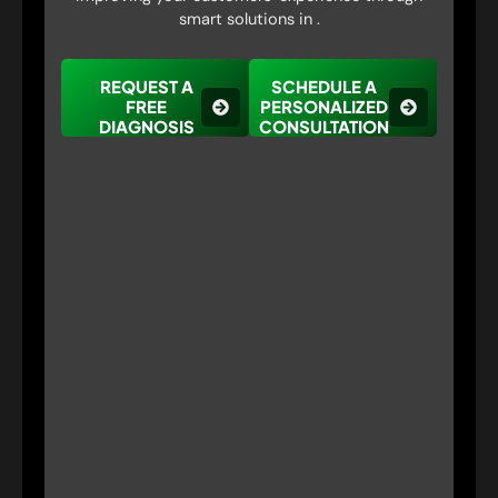
smart solutions in .
REQUEST A
SCHEDULE A
FREE
PERSONALIZED
DIAGNOSIS
CONSULTATION