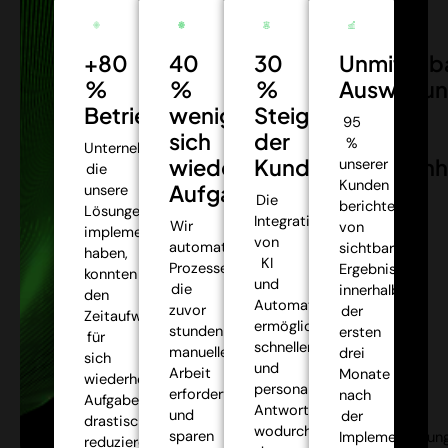
+80
40
30
Unmittelb
%
%
%
Auswirkun
Betriebseffizienz:
weniger
Steigerung
95
sich
der
%
Unternehmen,
wiederholende
Kundenzufriedenh
unserer
die
Kunden
Aufgaben:
unsere
Die
berichteten
Lösungen
Integration
Wir
von
implementiert
von
automatisieren
sichtbaren
haben,
KI
Prozesse,
Ergebnissen
konnten
und
die
innerhalb
den
Automatisierung
zuvor
der
Zeitaufwand
ermöglichte
stundenlange
ersten
für
schnellere
manuelle
drei
sich
und
Arbeit
Monate
wiederholende
personalisiertere
erforderten,
nach
Aufgaben
Antworten,
und
der
drastisch
wodurch
sparen
Implementierung
reduzieren,