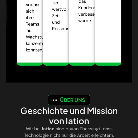
das
so
sodass
Kundenerlebnis
wertvolle
sich
verbessert
Zeit
ihre
wurde.
und
Teams
Ressourcen.
auf
Wachstumsstrategien
konzentrieren
konnten.
ÜBER UNS
Geschichte und Mission
von Iation
Wir bei
Iation
sind davon überzeugt, dass
Technologie nicht nur die Arbeit erleichtern,