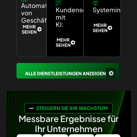
Automatisierung
Kundenservice
Systemintegra
von
mit
Geschäftsprozessen:
KI:
MEHR
MEHR
SEHEN
SEHEN
MEHR
SEHEN
ALLE DIENSTLEISTUNGEN ANZEIGEN
STEIGERN SIE IHR WACHSTUM
Messbare Ergebnisse für
Ihr Unternehmen