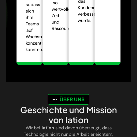
das
so
sodass
Kundenerlebnis
wertvolle
sich
verbessert
Zeit
ihre
wurde.
und
Teams
Ressourcen.
auf
Wachstumsstrategien
konzentrieren
konnten.
ÜBER UNS
Geschichte und Mission
von Iation
Wir bei
Iation
sind davon überzeugt, dass
Technologie nicht nur die Arbeit erleichtern,