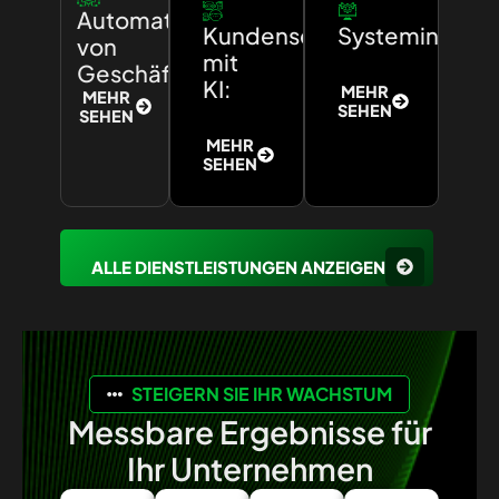
Automatisierung
Kundenservice
Systemintegra
von
mit
Geschäftsprozessen:
KI:
MEHR
MEHR
SEHEN
SEHEN
MEHR
SEHEN
ALLE DIENSTLEISTUNGEN ANZEIGEN
STEIGERN SIE IHR WACHSTUM
Messbare Ergebnisse für
Ihr Unternehmen