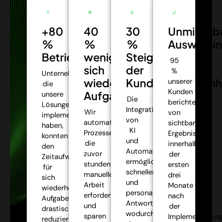
+80
40
30
Unmittelb
%
%
%
Auswirkun
Betriebseffizienz:
weniger
Steigerung
95
sich
der
%
Unternehmen,
wiederholende
Kundenzufriedenh
unserer
die
Kunden
Aufgaben:
unsere
Die
berichteten
Lösungen
Integration
Wir
von
implementiert
von
automatisieren
sichtbaren
haben,
KI
Prozesse,
Ergebnissen
konnten
und
die
innerhalb
den
Automatisierung
zuvor
der
Zeitaufwand
ermöglichte
stundenlange
ersten
für
schnellere
manuelle
drei
sich
und
Arbeit
Monate
wiederholende
personalisiertere
erforderten,
nach
Aufgaben
Antworten,
und
der
drastisch
wodurch
sparen
Implementierung
reduzieren,