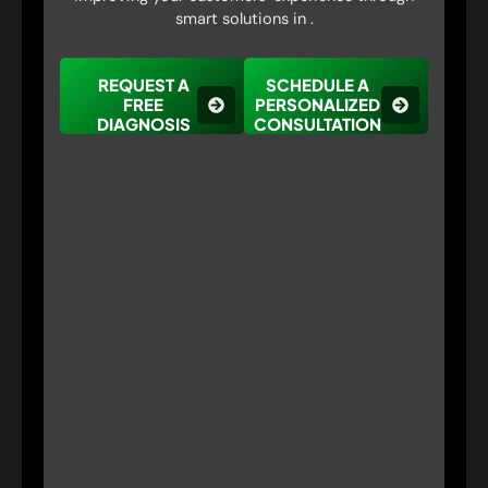
smart solutions in .
REQUEST A
SCHEDULE A
FREE
PERSONALIZED
DIAGNOSIS
CONSULTATION