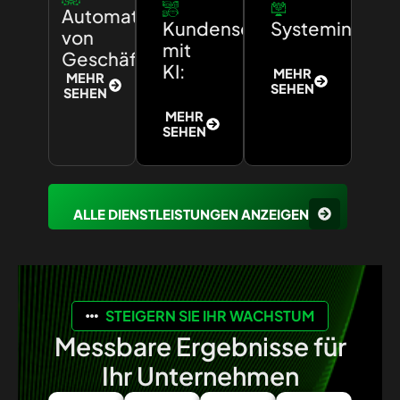
Automatisierung
Kundenservice
Systemintegra
von
mit
Geschäftsprozessen:
KI:
MEHR
MEHR
SEHEN
SEHEN
MEHR
SEHEN
ALLE DIENSTLEISTUNGEN ANZEIGEN
STEIGERN SIE IHR WACHSTUM
Messbare Ergebnisse für
Ihr Unternehmen