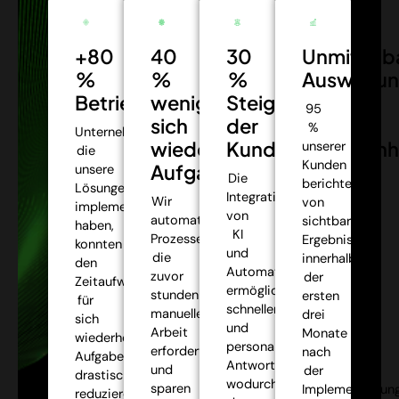
+80
40
30
Unmittelb
%
%
%
Auswirkun
Betriebseffizienz:
weniger
Steigerung
95
sich
der
%
Unternehmen,
wiederholende
Kundenzufriedenh
unserer
die
Kunden
Aufgaben:
unsere
Die
berichteten
Lösungen
Integration
Wir
von
implementiert
von
automatisieren
sichtbaren
haben,
KI
Prozesse,
Ergebnissen
konnten
und
die
innerhalb
den
Automatisierung
zuvor
der
Zeitaufwand
ermöglichte
stundenlange
ersten
für
schnellere
manuelle
drei
sich
und
Arbeit
Monate
wiederholende
personalisiertere
erforderten,
nach
Aufgaben
Antworten,
und
der
drastisch
wodurch
sparen
Implementierung
reduzieren,