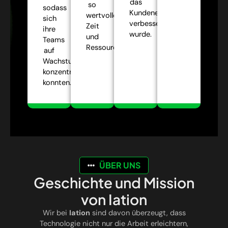
das
so
sodass
Kundenerlebnis
wertvolle
sich
verbessert
Zeit
ihre
wurde.
und
Teams
Ressourcen.
auf
Wachstumsstrategien
konzentrieren
konnten.
ÜBER UNS
Geschichte und Mission
von Iation
Wir bei
Iation
sind davon überzeugt, dass
Technologie nicht nur die Arbeit erleichtern,