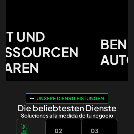
 UND
BENUTZ
SOURCEN
AUTOMA
REN
UNSERE DIENSTLEISTUNGEN
Die beliebtesten Dienste
Soluciones a la medida de tu negocio
01
02
03