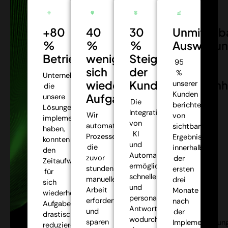
+80
40
30
Unmittelb
%
%
%
Auswirkun
Betriebseffizienz:
weniger
Steigerung
95
sich
der
%
Unternehmen,
wiederholende
Kundenzufriedenh
unserer
die
Kunden
Aufgaben:
unsere
Die
berichteten
Lösungen
Integration
Wir
von
implementiert
von
automatisieren
sichtbaren
haben,
KI
Prozesse,
Ergebnissen
konnten
und
die
innerhalb
den
Automatisierung
zuvor
der
Zeitaufwand
ermöglichte
stundenlange
ersten
für
schnellere
manuelle
drei
sich
und
Arbeit
Monate
wiederholende
personalisiertere
erforderten,
nach
Aufgaben
Antworten,
und
der
drastisch
wodurch
sparen
Implementierung
reduzieren,