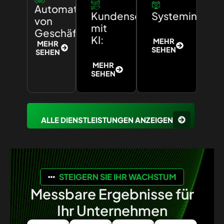
Automatisierung
Kundenservice
Systemintegra
von
mit
Geschäftsprozessen:
KI:
MEHR
MEHR
SEHEN
SEHEN
MEHR
SEHEN
ALLE DIENSTLEISTUNGEN ANZEIGEN
STEIGERN SIE IHR WACHSTUM
Messbare Ergebnisse für
Ihr Unternehmen