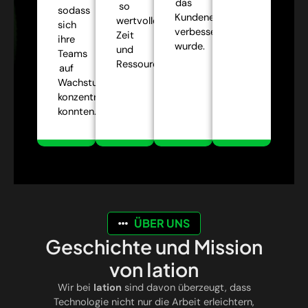
das
so
sodass
Kundenerlebnis
wertvolle
sich
verbessert
Zeit
ihre
wurde.
und
Teams
Ressourcen.
auf
Wachstumsstrategien
konzentrieren
konnten.
ÜBER UNS
Geschichte und Mission
von Iation
Wir bei
Iation
sind davon überzeugt, dass
Technologie nicht nur die Arbeit erleichtern,