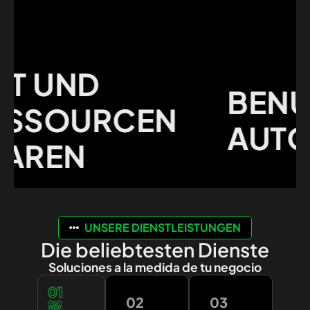
 UND
BENUTZ
SOURCEN
AUTOMA
REN
UNSERE DIENSTLEISTUNGEN
Die beliebtesten Dienste
Soluciones a la medida de tu negocio
01
02
03