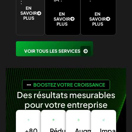
:
EN
SAVOIR
EN
EN
PLUS
SAVOIR
SAVOIR
PLUS
PLUS
VOIR TOUS LES SERVICES
BOOSTEZ VOTRE CROISSANCE
Des résultats mesurables
pour votre entreprise
+80
Réduction
Augmentation
Impact