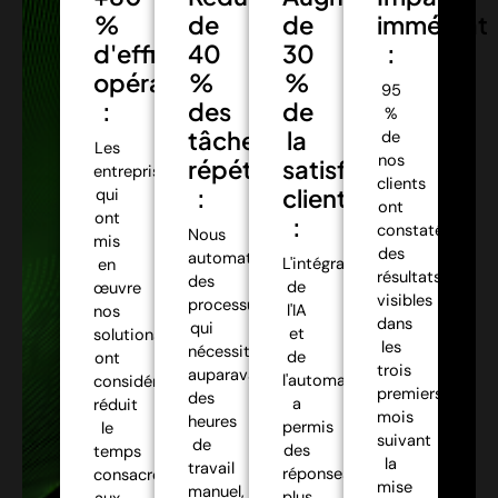
%
de
de
immédiat
d'efficacité
40
30
:
opérationnelle
%
%
95
:
des
de
%
tâches
la
de
Les
nos
répétitives
satisfaction
entreprises
clients
:
client
qui
ont
ont
:
constaté
Nous
mis
des
automatisons
L'intégration
en
résultats
des
de
œuvre
visibles
processus
l'IA
nos
dans
qui
et
solutions
les
nécessitaient
de
ont
trois
auparavant
l'automatisation
considérablement
premiers
des
a
réduit
mois
heures
permis
le
suivant
de
des
temps
la
travail
réponses
consacré
mise
manuel,
plus