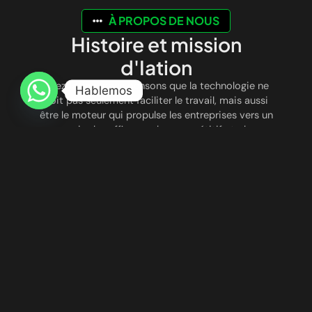
À PROPOS DE NOUS
Histoire et mission
d'Iation
Chez
Iation
, nous pensons que la technologie ne
Hablemos
doit pas seulement faciliter le travail, mais aussi
être le moteur qui propulse les entreprises vers un
avenir plus efficace, plus compétitif et plus
connecté. Nous sommes nés avec la vision de
révolutionner le mode de fonctionnement des
entreprises, en combinant
l’automatisation
intelligente
et
l’intelligence artificielle avancée
pour optimiser les processus, réduire les coûts et
améliorer l’expérience client.
UNE INNOVATION QUI TRANSFORME