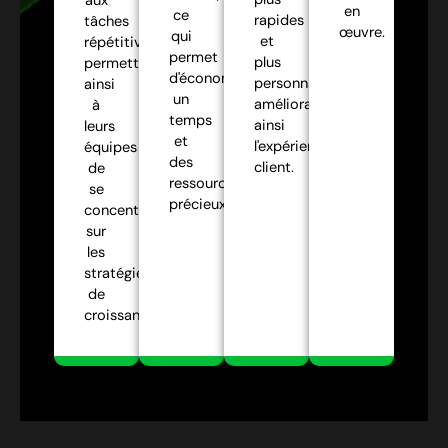
aux
en
ce
rapides
tâches
œuvre.
qui
et
répétitives,
permet
plus
permettant
d'économiser
personnalisées,
ainsi
un
améliorant
à
temps
ainsi
leurs
et
l'expérience
équipes
des
client.
de
ressources
se
précieux.
concentrer
sur
les
stratégies
de
croissance.