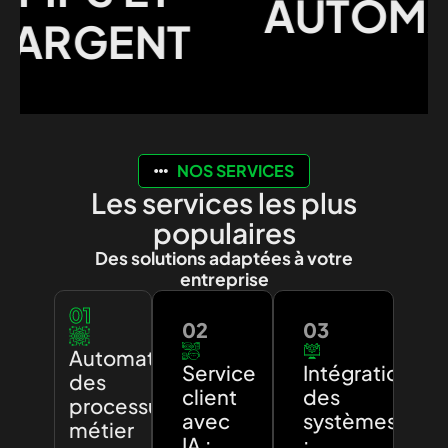
AUTOMAT
ARGENT
NOS SERVICES
Les services les plus
populaires
Des solutions adaptées à votre
entreprise
01
02
03
Automatisation
Service
Intégration
des
client
des
processus
avec
systèmes
métier
IA :
: