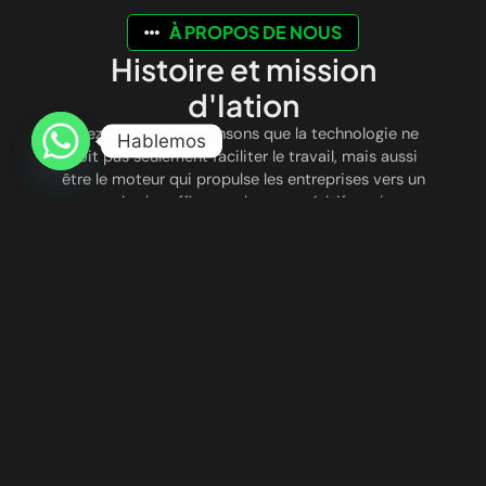
À PROPOS DE NOUS
Histoire et mission
d'Iation
Chez
Iation
, nous pensons que la technologie ne
Hablemos
doit pas seulement faciliter le travail, mais aussi
être le moteur qui propulse les entreprises vers un
avenir plus efficace, plus compétitif et plus
connecté. Nous sommes nés avec la vision de
révolutionner le mode de fonctionnement des
entreprises, en combinant
l’automatisation
intelligente
et
l’intelligence artificielle avancée
pour optimiser les processus, réduire les coûts et
améliorer l’expérience client.
UNE INNOVATION QUI TRANSFORME