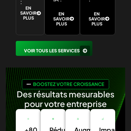
:
EN
SAVOIR
EN
EN
PLUS
SAVOIR
SAVOIR
PLUS
PLUS
VOIR TOUS LES SERVICES
BOOSTEZ VOTRE CROISSANCE
Des résultats mesurables
pour votre entreprise
+80
Réduction
Augmentation
Impact