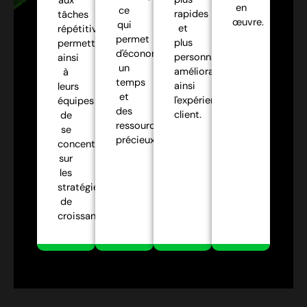
aux
en
ce
rapides
tâches
œuvre.
qui
et
répétitives,
permet
plus
permettant
d'économiser
personnalisées,
ainsi
un
améliorant
à
temps
ainsi
leurs
et
l'expérience
équipes
des
client.
de
ressources
se
précieux.
concentrer
sur
les
stratégies
de
croissance.