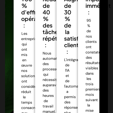
%
de
de
immédiat
d'efficacité
40
30
:
opérationnelle
%
%
95
:
des
de
%
tâches
la
de
Les
nos
répétitives
satisfaction
entreprises
clients
:
client
qui
ont
ont
:
constaté
Nous
mis
des
automatisons
L'intégration
en
résultats
des
de
œuvre
visibles
processus
l'IA
nos
dans
qui
et
solutions
les
nécessitaient
de
ont
trois
auparavant
l'automatisation
considérablement
premiers
des
a
réduit
mois
heures
permis
le
suivant
de
des
temps
la
travail
réponses
consacré
mise
manuel,
plus