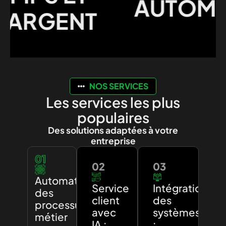
AUTOMAT
ARGENT
NOS SERVICES
Les services les plus
populaires
Des solutions adaptées à votre
entreprise
01
02
03
Automatisation
Service
Intégration
des
client
des
processus
avec
systèmes
métier
IA :
: