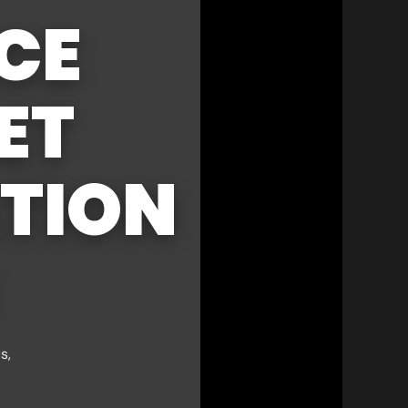
CE
 ET
TION
s,