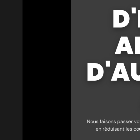
D
AR
D'A
Nous faisons passer vo
en réduisant les co