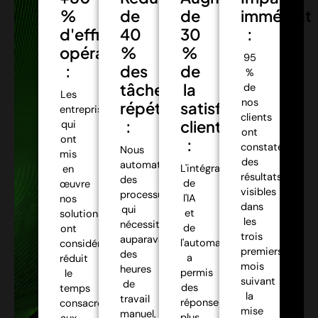
%
de
de
immédiat
d'efficacité
40
30
:
opérationnelle
%
%
95
:
des
de
%
tâches
la
de
Les
nos
répétitives
satisfaction
entreprises
clients
:
client
qui
ont
ont
:
constaté
Nous
mis
des
automatisons
L'intégration
en
résultats
des
de
œuvre
visibles
processus
l'IA
nos
dans
qui
et
solutions
les
nécessitaient
de
ont
trois
auparavant
l'automatisation
considérablement
premiers
des
a
réduit
mois
heures
permis
le
suivant
de
des
temps
la
travail
réponses
consacré
mise
manuel,
plus