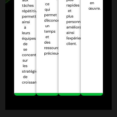
aux
en
ce
rapides
tâches
œuvre.
qui
et
répétitives,
permet
plus
permettant
d'économiser
personnalisées,
ainsi
un
améliorant
à
temps
ainsi
leurs
et
l'expérience
équipes
des
client.
de
ressources
se
précieux.
concentrer
sur
les
stratégies
de
croissance.