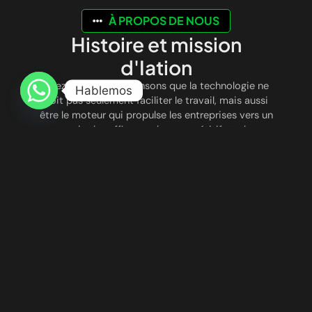
À PROPOS DE NOUS
Histoire et mission
d'Iation
Chez
Iation
, nous pensons que la technologie ne
Hablemos
doit pas seulement faciliter le travail, mais aussi
être le moteur qui propulse les entreprises vers un
avenir plus efficace, plus compétitif et plus
connecté. Nous sommes nés avec la vision de
révolutionner le mode de fonctionnement des
entreprises, en combinant
l’automatisation
intelligente
et
l’intelligence artificielle avancée
pour optimiser les processus, réduire les coûts et
améliorer l’expérience client.
UNE INNOVATION QUI TRANSFORME