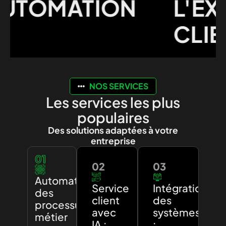
TOMATION
L'EXPÉ
CLIENT
NOS SERVICES
Les services les plus
populaires
Des solutions adaptées à votre
entreprise
01
02
03
Automatisation
Service
Intégration
des
client
des
processus
avec
systèmes
métier
IA :
: