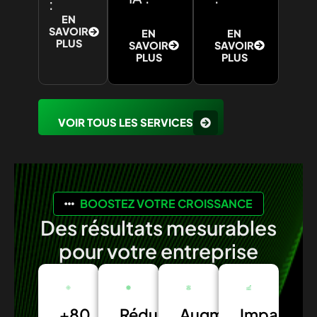
:
EN
SAVOIR
EN
EN
PLUS
SAVOIR
SAVOIR
PLUS
PLUS
VOIR TOUS LES SERVICES
BOOSTEZ VOTRE CROISSANCE
Des résultats mesurables
pour votre entreprise
+80
Réduction
Augmentation
Impact