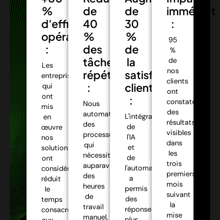
%
de
de
immédiat
d'efficacité
40
30
:
opérationnelle
%
%
95
:
des
de
%
tâches
la
de
Les
nos
répétitives
satisfaction
entreprises
clients
:
client
qui
ont
ont
:
constaté
Nous
mis
des
automatisons
L'intégration
en
résultats
des
de
œuvre
visibles
processus
l'IA
nos
dans
qui
et
solutions
les
nécessitaient
de
ont
trois
auparavant
l'automatisation
considérablement
premiers
des
a
réduit
mois
heures
permis
le
suivant
de
des
temps
la
travail
réponses
consacré
mise
manuel,
plus