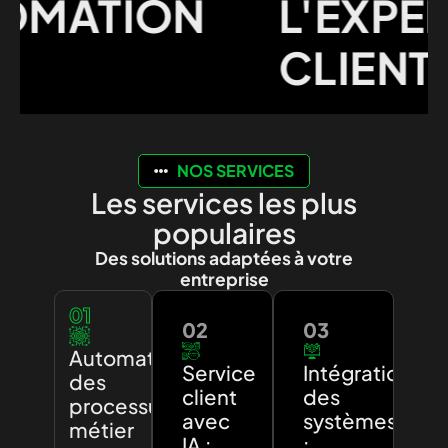
MATION
L'EXPÉRI
CLIENT
NOS SERVICES
Les services les plus
populaires
Des solutions adaptées à votre
entreprise
01
02
03
Automatisation
Service
Intégration
des
client
des
processus
avec
systèmes
métier
IA :
: