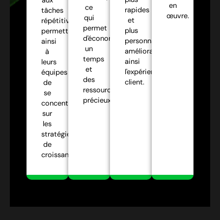
aux
en
ce
rapides
tâches
œuvre.
qui
et
répétitives,
permet
plus
permettant
d'économiser
personnalisées,
ainsi
un
améliorant
à
temps
ainsi
leurs
et
l'expérience
équipes
des
client.
de
ressources
se
précieux.
concentrer
sur
les
stratégies
de
croissance.