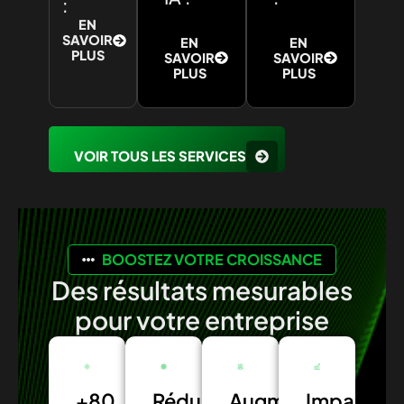
:
EN
SAVOIR
EN
EN
PLUS
SAVOIR
SAVOIR
PLUS
PLUS
VOIR TOUS LES SERVICES
BOOSTEZ VOTRE CROISSANCE
Des résultats mesurables
pour votre entreprise
+80
Réduction
Augmentation
Impact