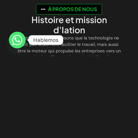
À PROPOS DE NOUS
Histoire et mission
d'Iation
Chez
Iation
, nous pensons que la technologie ne
Hablemos
doit pas seulement faciliter le travail, mais aussi
être le moteur qui propulse les entreprises vers un
avenir plus efficace, plus compétitif et plus
connecté. Nous sommes nés avec la vision de
révolutionner le mode de fonctionnement des
entreprises, en combinant
l’automatisation
intelligente
et
l’intelligence artificielle avancée
pour optimiser les processus, réduire les coûts et
améliorer l’expérience client.
UNE INNOVATION QUI TRANSFORME