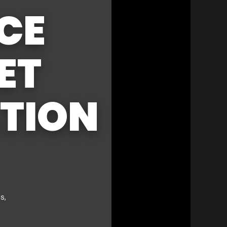
CE
 ET
TION
s,