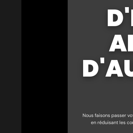
D
AR
D'A
Nous faisons passer vo
en réduisant les co