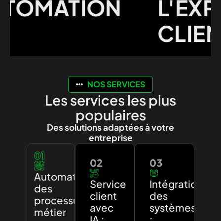
OMATION
L'EXPÉ
CLIENT
NOS SERVICES
Les services les plus
populaires
Des solutions adaptées à votre
entreprise
01
02
03
Automatisation
Service
Intégration
des
client
des
processus
avec
systèmes
métier
IA :
: