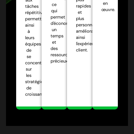
aux
en
ce
rapides
tâches
œuvre.
qui
et
répétitives,
permet
plus
permettant
d'économiser
personnalisées,
ainsi
un
améliorant
à
temps
ainsi
leurs
et
l'expérience
équipes
des
client.
de
ressources
se
précieux.
concentrer
sur
les
stratégies
de
croissance.