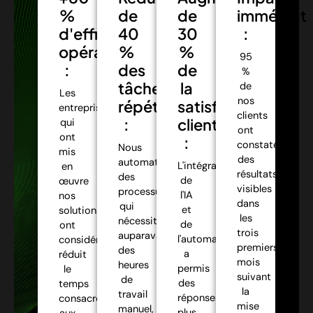
%
de
de
immédiat
d'efficacité
40
30
:
opérationnelle
%
%
95
:
des
de
%
tâches
la
de
Les
nos
répétitives
satisfaction
entreprises
clients
:
client
qui
ont
ont
:
constaté
Nous
mis
des
automatisons
L'intégration
en
résultats
des
de
œuvre
visibles
processus
l'IA
nos
dans
qui
et
solutions
les
nécessitaient
de
ont
trois
auparavant
l'automatisation
considérablement
premiers
des
a
réduit
mois
heures
permis
le
suivant
de
des
temps
la
travail
réponses
consacré
mise
manuel,
plus