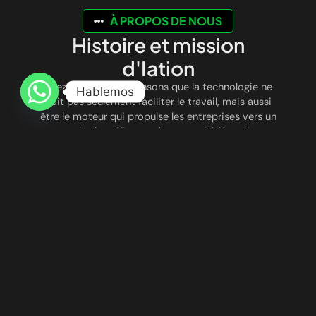
À PROPOS DE NOUS
Histoire et mission
d'Iation
Chez
Iation
, nous pensons que la technologie ne
Hablemos
doit pas seulement faciliter le travail, mais aussi
être le moteur qui propulse les entreprises vers un
avenir plus efficace, plus compétitif et plus
connecté. Nous sommes nés avec la vision de
révolutionner le mode de fonctionnement des
entreprises, en combinant
l’automatisation
intelligente
et
l’intelligence artificielle avancée
pour optimiser les processus, réduire les coûts et
améliorer l’expérience client.
UNE INNOVATION QUI TRANSFORME