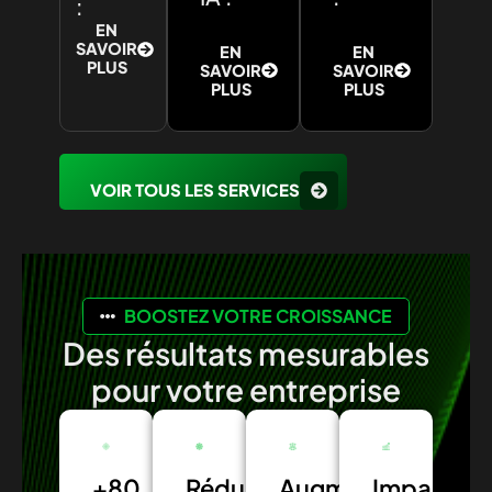
:
EN
SAVOIR
EN
EN
PLUS
SAVOIR
SAVOIR
PLUS
PLUS
VOIR TOUS LES SERVICES
BOOSTEZ VOTRE CROISSANCE
Des résultats mesurables
pour votre entreprise
+80
Réduction
Augmentation
Impact