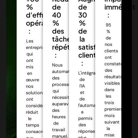
%
de
de
immédiat
d'efficacité
40
30
:
opérationnelle
%
%
95
:
des
de
%
tâches
la
de
Les
nos
répétitives
satisfaction
entreprises
clients
:
client
qui
ont
ont
:
constaté
Nous
mis
des
automatisons
L'intégration
en
résultats
des
de
œuvre
visibles
processus
l'IA
nos
dans
qui
et
solutions
les
nécessitaient
de
ont
trois
auparavant
l'automatisation
considérablement
premiers
des
a
réduit
mois
heures
permis
le
suivant
de
des
temps
la
travail
réponses
consacré
mise
manuel,
plus