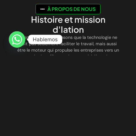
À PROPOS DE NOUS
Histoire et mission
d'Iation
Chez
Iation
, nous pensons que la technologie ne
Hablemos
doit pas seulement faciliter le travail, mais aussi
être le moteur qui propulse les entreprises vers un
avenir plus efficace, plus compétitif et plus
connecté. Nous sommes nés avec la vision de
révolutionner le mode de fonctionnement des
entreprises, en combinant
l’automatisation
intelligente
et
l’intelligence artificielle avancée
pour optimiser les processus, réduire les coûts et
améliorer l’expérience client.
UNE INNOVATION QUI TRANSFORME