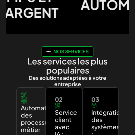
AUTOMAT
ARGENT
NOS SERVICES
Les services les plus
populaires
Des solutions adaptées à votre
entreprise
01
02
03
Automatisation
Service
Intégration
des
client
des
processus
avec
systèmes
métier
IA :
: