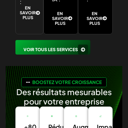
:
EN
SAVOIR
EN
EN
PLUS
SAVOIR
SAVOIR
PLUS
PLUS
VOIR TOUS LES SERVICES
BOOSTEZ VOTRE CROISSANCE
Des résultats mesurables
pour votre entreprise
+80
Réduction
Augmentation
Impact