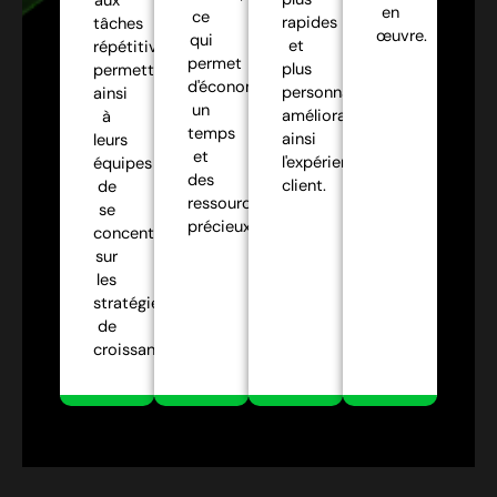
aux
en
ce
rapides
tâches
œuvre.
qui
et
répétitives,
permet
plus
permettant
d'économiser
personnalisées,
ainsi
un
améliorant
à
temps
ainsi
leurs
et
l'expérience
équipes
des
client.
de
ressources
se
précieux.
concentrer
sur
les
stratégies
de
croissance.