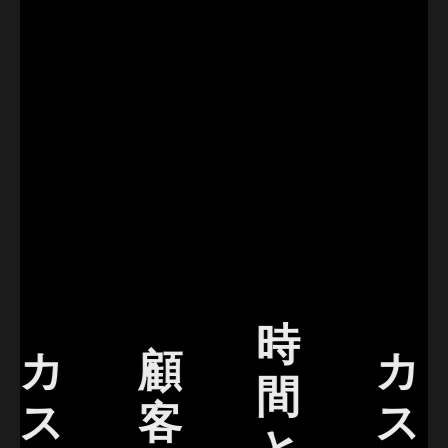
時
カ
顧
カ
間
ス
客
ス
と