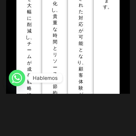
ま
化
れ
大
す。
し、
た
幅
貴
対
に
重
応
削
な
が
減
時
可
し、
間
能
チ
と
と
ー
リ
な
ム
ソ
り、
が
ー
顧
成
ス
客
長
Hablemos
を
体
戦
節
験
略
約
が
に
し
向
集
ま
上
中
す。
し
で
た。
き
る
よ