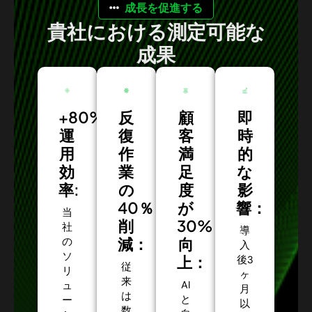
成長を促進する
貴社における測定可能な
成果
+80%
反
顧
即
運
復
客
時
用
作
満
的
効
業
足
な
率:
の
度
影
40％
が
響：
当
削
30%
社
導
減：
向
の
入
ソ
上：
後3
従
リ
ヶ
来
AI
ュ
月
は
と
ー
以
数