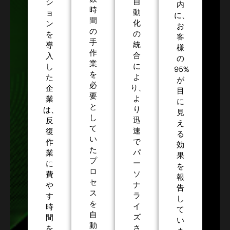
自
シ
内
時
動
ョ
に、
間
化
ン
お
の
の
を
客
手
統
導
様
作
合
入
の
業
に
し
95%
を
よ
た
が
必
り、
企
目
要
よ
業
に
と
り
は、
見
し
迅
反
え
て
速
復
る
い
で
作
効
た
パ
業
果
プ
ー
に
を
ロ
ソ
費
報
セ
ナ
や
告
ス
ラ
す
し
を
イ
時
て
自
ズ
間
い
動
さ
を