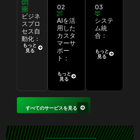
01
02
03
ビジネ
AIを活
システ
スプロ
用した
ム統
セス自
カスタ
合：
動化：
マーサ
もっと
ポー
見る
もっと
見る
ト：
もっと
見る
すべてのサービスを見る