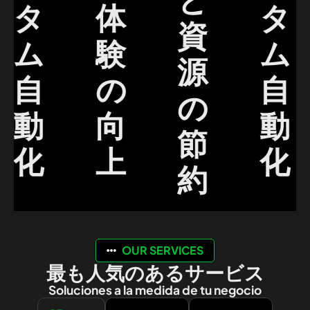
タ
体
タ
資
ム
験
ム
源
自
の
自
の
動
向
動
節
化
上
化
約
OUR SERVICES
最も人気のあるサービス
Soluciones a la medida de tu negocio