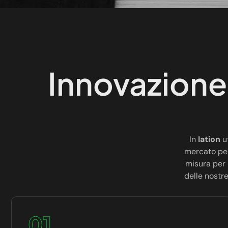
Innovazione
In
Iation
ut
mercato per
misura per 
delle nostre
01