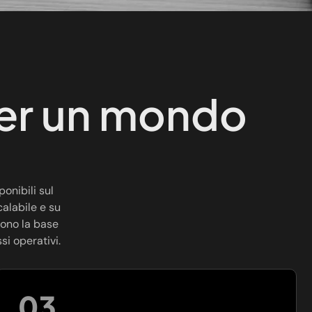
per un mondo
ponibili sul
alabile e su
cono la base
si operativi.
03