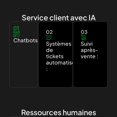
Service client avec IA
01
02
03
Chatbots:
Systèmes
Suivi
de
après-
tickets
vente :
automatisés
:
Ressources humaines