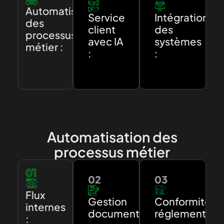
Automatisation
Service
Intégration
des
client
des
processus
avec IA
systèmes
métier :
:
:
Automatisation des
processus métier
01
02
03
Flux
Gestion
Conformité
internes
documentaire
réglementair
: