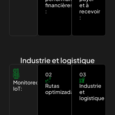
financières
et à
:
recevoir
:
Industrie et logistique
01
02
03
Monitoreo
Rutas
Industrie
IoT:
optimizadas:
et
logistique