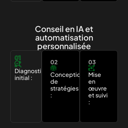
Conseil en IA et
automatisation
personnalisée
01
02
03
Diagnostic
Conception
Mise
initial :
de
en
stratégies
œuvre
:
et suivi
: